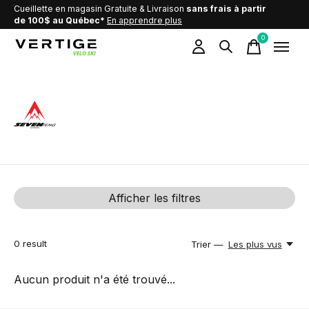
Cueillette en magasin Gratuite & Livraison
sans frais à partir
de 100$ au Québec*
En apprendre plus
0
items
Seven Peaks
Afficher les filtres
0
result
Trier —
Les plus vus
Aucun produit n'a été trouvé...