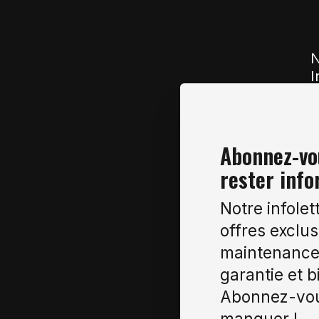
N
I
Abonnez-vou
rester info
Notre infolet
offres exclus
maintenance 
garantie et b
Abonnez-vou
manquer !