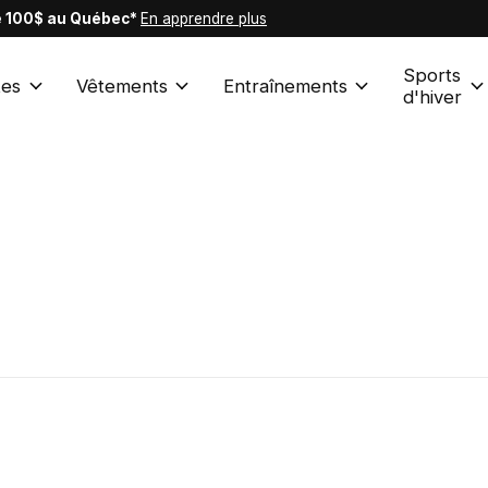
de 100$ au Québec*
En apprendre plus
Sports
es
Vêtements
Entraînements
d'hiver