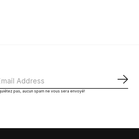
S'ab
quiétez pas, aucun spam ne vous sera envoyé!