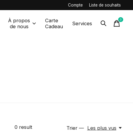
Compte
Liste de souhaits
À propos
Carte
0
items
Services
de nous
Cadeau
0
result
Trier —
Les plus vus