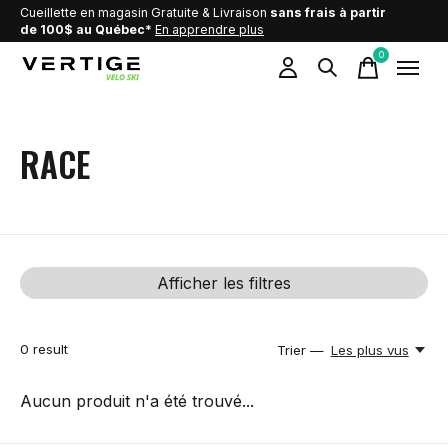
Cueillette en magasin Gratuite & Livraison
sans frais à partir
de 100$ au Québec*
En apprendre plus
0
items
RACE
Afficher les filtres
0
result
Trier —
Les plus vus
Aucun produit n'a été trouvé...