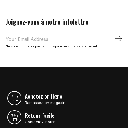
Joignez-vous à notre infolettre
S'a
Ne vous inquiétez pas, aucun spam ne vous sera envoyé!
Achetez en ligne
Ramassez en magasin
Retour facile
Contactez-nous!