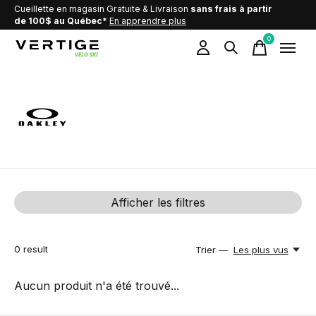
Cueillette en magasin Gratuite & Livraison
sans frais à partir
de 100$ au Québec*
En apprendre plus
0
items
OAKLEY
Afficher les filtres
0
result
Trier —
Les plus vus
Aucun produit n'a été trouvé...