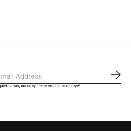
S'ab
quiétez pas, aucun spam ne vous sera envoyé!