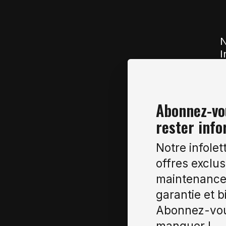
N
I
Abonnez-vou
rester info
Notre infolet
offres exclus
maintenance 
garantie et b
Abonnez-vou
manquer !