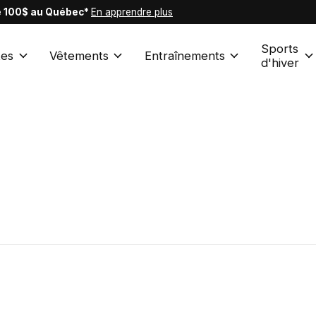
de 100$ au Québec*
En apprendre plus
Sports
es
Vêtements
Entraînements
d'hiver