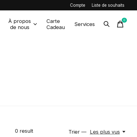
Compte
Liste de souhaits
À propos
Carte
0
items
Services
de nous
Cadeau
0
result
Trier —
Les plus vus