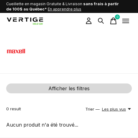
Cueillette en magasin Gratuite & Livraison
sans frais à partir
de 100$ au Québec*
En apprendre plus
0
items
Maxell
Afficher les filtres
0
result
Trier —
Les plus vus
Aucun produit n'a été trouvé...