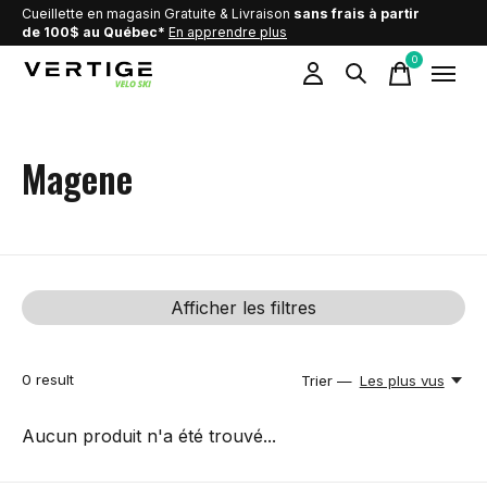
Cueillette en magasin Gratuite & Livraison
sans frais à partir
de 100$ au Québec*
En apprendre plus
0
items
Magene
Afficher les filtres
0
result
Trier —
Les plus vus
Aucun produit n'a été trouvé...