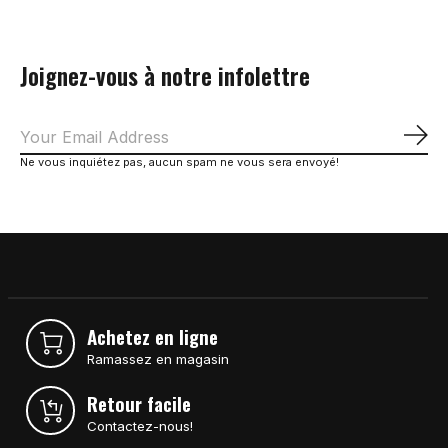
Joignez-vous à notre infolettre
S'a
Ne vous inquiétez pas, aucun spam ne vous sera envoyé!
Achetez en ligne
Ramassez en magasin
Retour facile
Contactez-nous!