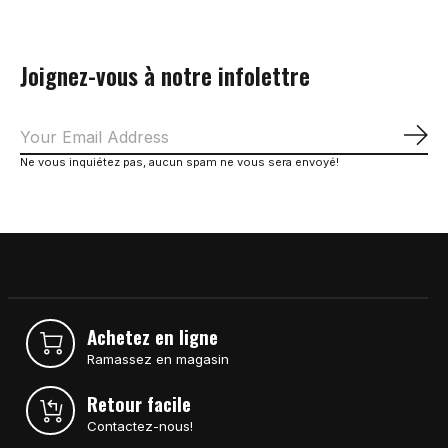
Joignez-vous à notre infolettre
S'a
Ne vous inquiétez pas, aucun spam ne vous sera envoyé!
Achetez en ligne
Ramassez en magasin
Retour facile
Contactez-nous!