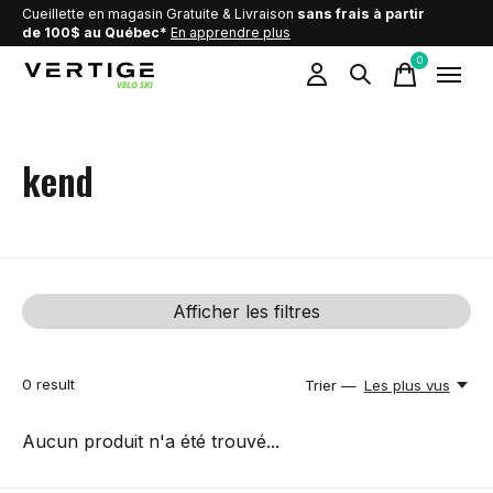
Cueillette en magasin Gratuite & Livraison
sans frais à partir
de 100$ au Québec*
En apprendre plus
0
items
kend
Afficher les filtres
0
result
Trier —
Les plus vus
Aucun produit n'a été trouvé...