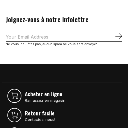
Joignez-vous à notre infolettre
S'a
Ne vous inquiétez pas, aucun spam ne vous sera envoyé!
Achetez en ligne
Ramassez en magasin
Retour facile
Contactez-nous!