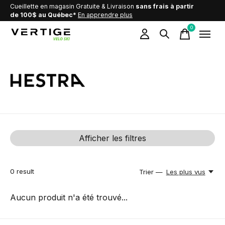
Cueillette en magasin Gratuite & Livraison
sans frais à partir
de 100$ au Québec*
En apprendre plus
0
items
Hestra
Afficher les filtres
0
result
Trier —
Les plus vus
Aucun produit n'a été trouvé...