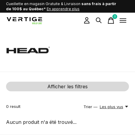
Cueillette en magasin Gratuite & Livraison
sans frais à partir
de 100$ au Québec*
En apprendre plus
0
items
Head
Afficher les filtres
0
result
Trier —
Les plus vus
Aucun produit n'a été trouvé...