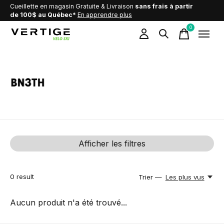
Cueillette en magasin Gratuite & Livraison
sans frais à partir
de 100$ au Québec*
En apprendre plus
0
items
BN3TH
Afficher les filtres
0
result
Trier —
Les plus vus
Aucun produit n'a été trouvé...