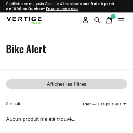
Cueillette en magasin Gratuite & Livraison
sans frais à partir
de 100$ au Québec*
En apprendre plus
0
items
Bike Alert
Afficher les filtres
0
result
Trier —
Les plus vus
Aucun produit n'a été trouvé...