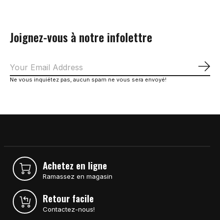
Joignez-vous à notre infolettre
S'a
Ne vous inquiétez pas, aucun spam ne vous sera envoyé!
Achetez en ligne
Ramassez en magasin
Retour facile
Contactez-nous!