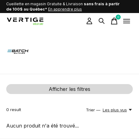
Cueillette en magasin Gratuite & Livraison
sans frais à partir
de 100$ au Québec*
En apprendre plus
0
items
Batch
Afficher les filtres
0
result
Trier —
Les plus vus
Aucun produit n'a été trouvé...