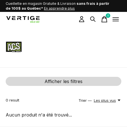
Cueillette en magasin Gratuite & Livraison
sans frais à partir
de 100$ au Québec*
En apprendre plus
0
items
ACS
Afficher les filtres
0
result
Trier —
Les plus vus
Aucun produit n'a été trouvé...