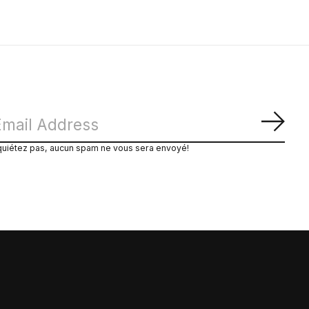
S'ab
quiétez pas, aucun spam ne vous sera envoyé!