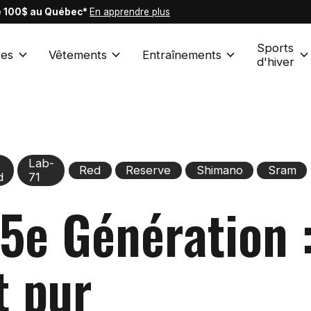
de 100$ au Québec*
En apprendre plus
Sports
es
Vêtements
Entraînements
d'hiver
Lab-
Red
Reserve
Shimano
Sram
d
71
5e Génération 
t pur