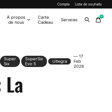
Compte
Liste de souhaits
À propos
Carte
0
items
Services
de nous
Cadeau
— 17
Super
SuperSix
Ultegra
Feb
Six
Evo 5
2026
: La