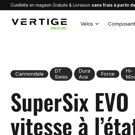
Cueillette en magasin Gratuite & Livraison
sans frais à partir 
Vélos
Composant
DT
Dura
Hi-
Cannondale
Force
Swiss
Ace
Mo
SuperSix EVO 
vitesse à l’éta