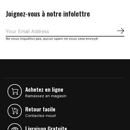
Joignez-vous à notre infolettre
S'a
Ne vous inquiétez pas, aucun spam ne vous sera envoyé!
Achetez en ligne
Ramassez en magasin
Retour facile
Contactez-nous!
Livraison Gratuite