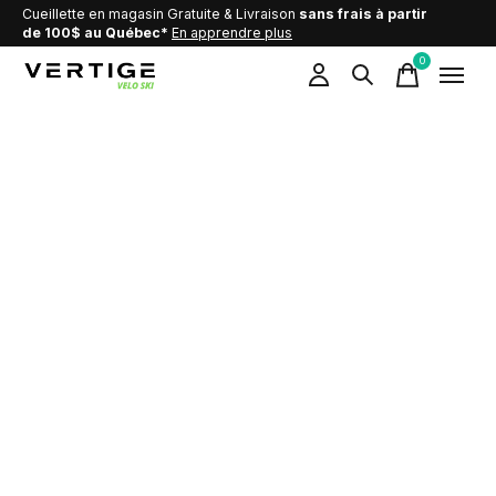
Cueillette en magasin Gratuite & Livraison
sans frais à partir
de 100$ au Québec*
En apprendre plus
0
items