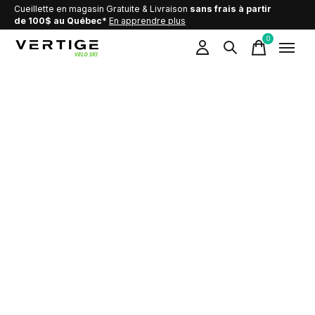
Cueillette en magasin Gratuite & Livraison
sans frais à partir
de 100$ au Québec*
En apprendre plus
0
items