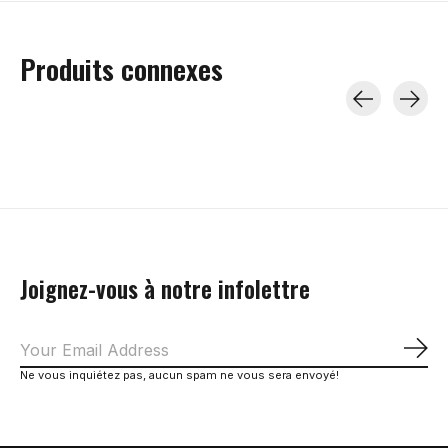
Produits connexes
Carousel items
Joignez-vous à notre infolettre
S'a
Ne vous inquiétez pas, aucun spam ne vous sera envoyé!