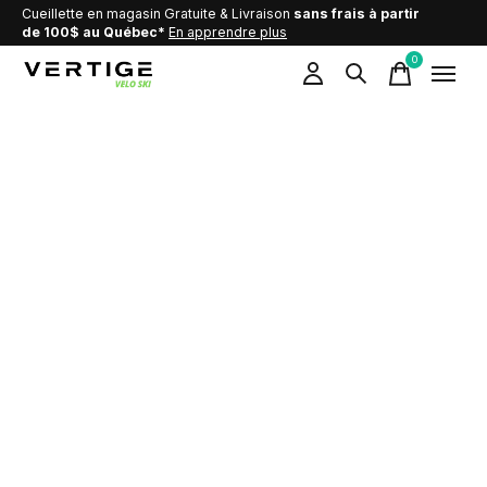
Cueillette en magasin Gratuite & Livraison
sans frais à partir
de 100$ au Québec*
En apprendre plus
0
items