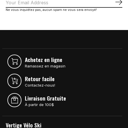
S'a
Ne vous inquiétez pas, aucun spam ne vous sera envoyé!
Achetez en ligne
Ramassez en magasin
Retour facile
Contactez-nous!
Livraison Gratuite
À partir de 100$
Vertige Vélo Ski