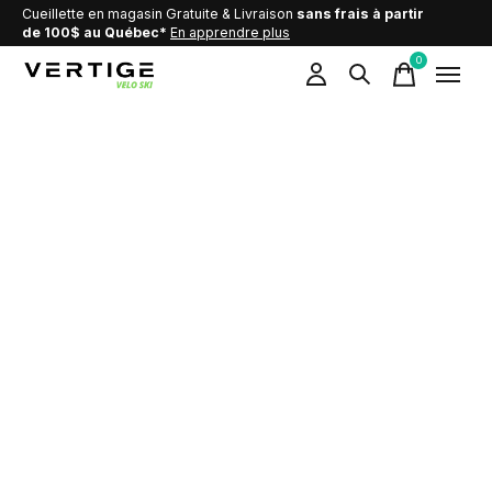
Cueillette en magasin Gratuite & Livraison
sans frais à partir
de 100$ au Québec*
En apprendre plus
0
items