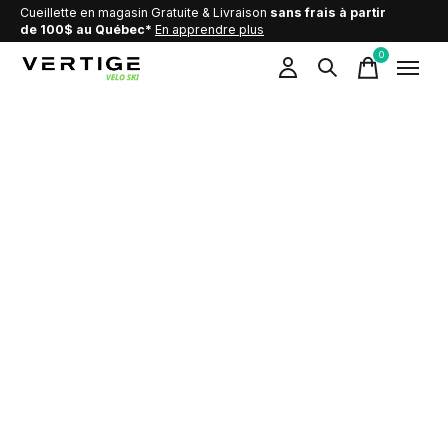
Cueillette en magasin Gratuite & Livraison
sans frais à partir
de 100$ au Québec*
En apprendre plus
0
items