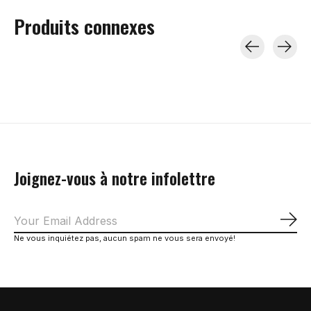
Produits connexes
Carousel items
Joignez-vous à notre infolettre
S'a
Ne vous inquiétez pas, aucun spam ne vous sera envoyé!