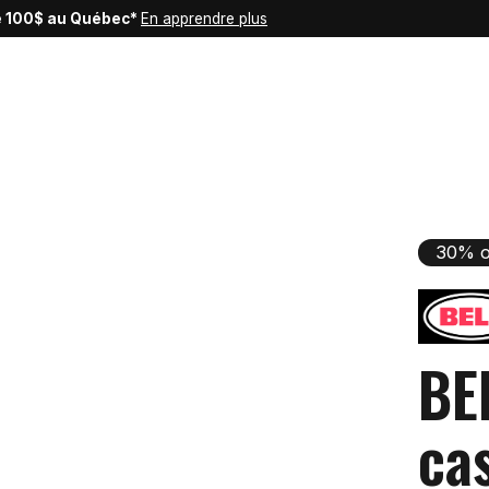
de 100$ au Québec*
En apprendre plus
30% o
BE
ca