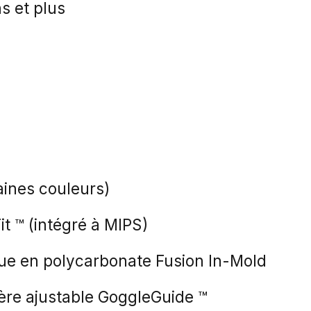
s et plus
aines couleurs)
it ™ (intégré à MIPS)
ue en polycarbonate Fusion In-Mold
ière ajustable GoggleGuide ™