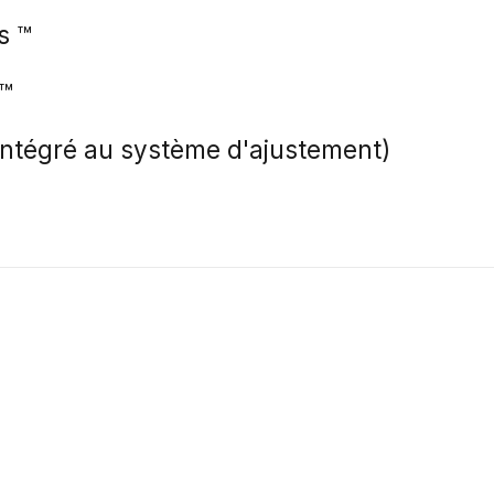
s ™
 ™
intégré au système d'ajustement)