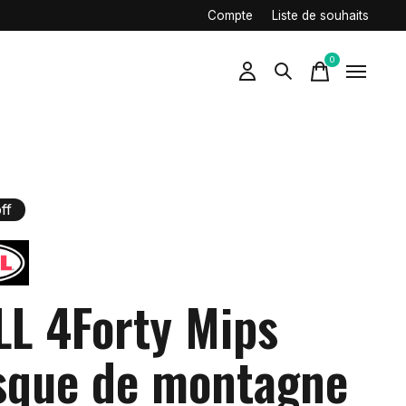
Compte
Liste de souhaits
0
items
ff
LL 4Forty Mips
sque de montagne