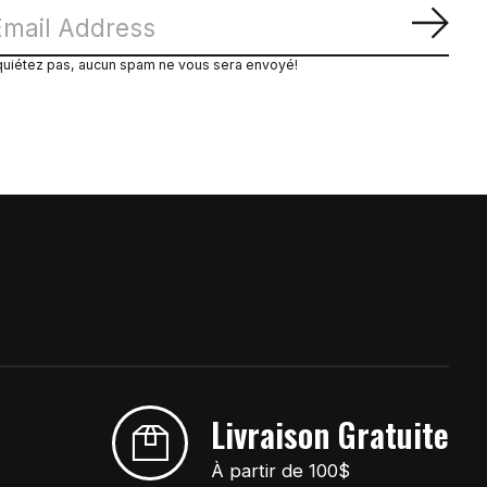
S'ab
quiétez pas, aucun spam ne vous sera envoyé!
Livraison Gratuite
À partir de 100$