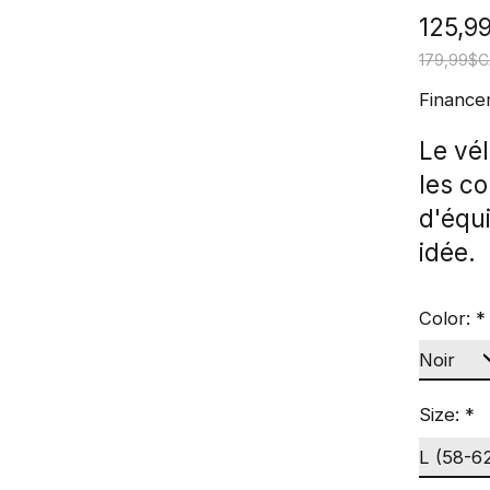
125,9
179,99$
Finance
Le vé
les c
d'équ
idée.
Color:
*
Size:
*