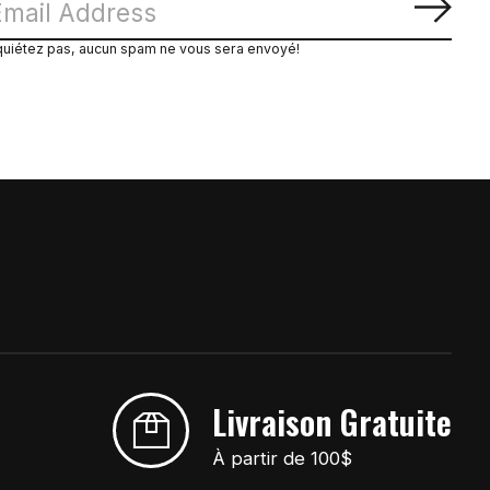
S'ab
quiétez pas, aucun spam ne vous sera envoyé!
Livraison Gratuite
À partir de 100$