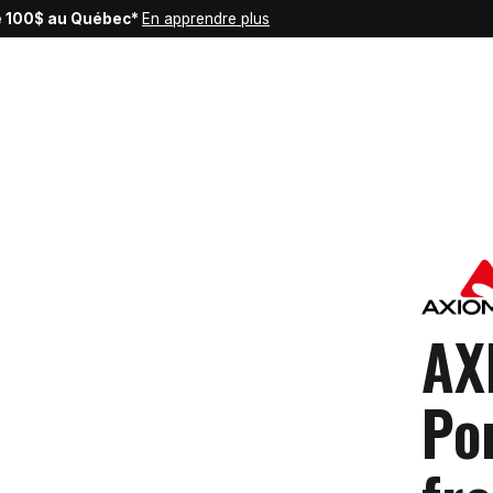
de 100$ au Québec*
En apprendre plus
AX
Po