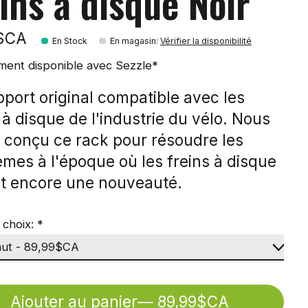
ins à disque Noir
9$CA
En Stock
En magasin
:
Vérifier la disponibilité
ment disponible avec Sezzle*
port original compatible avec les
 à disque de l'industrie du vélo. Nous
 conçu ce rack pour résoudre les
èmes à l'époque où les freins à disque
nt encore une nouveauté.
 choix:
*
Ajouter au panier
— 89,99$CA