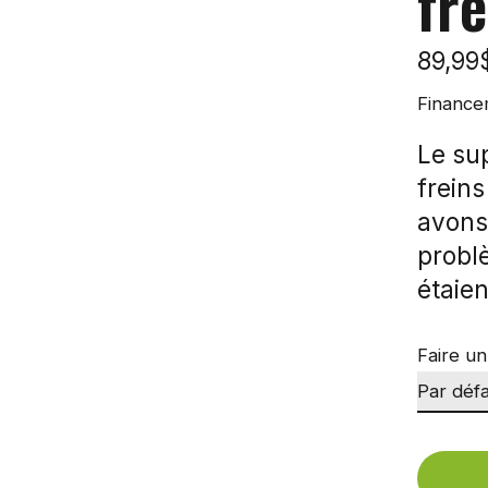
fre
89,9
Finance
Le sup
freins
avons
probl
étaie
Faire un