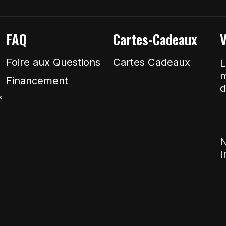
FAQ
Cartes-Cadeaux
V
Foire aux Questions
Cartes Cadeaux
L
m
Financement
d
&
N
I