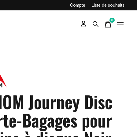
Compte
Liste de souhaits
0
items
IOM Journey Disc
rte-Bagages pour