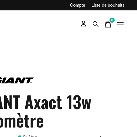
Compte
Liste de souhaits
0
items
ANT Axact 13w
omètre
En Stock