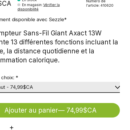
Numéro de
9$CA
En magasin
:
Vérifier la
l'article: 410620
disponibilité
ment disponible avec Sezzle*
mpteur Sans-Fil Giant Axact 13W
te 13 différentes fonctions incluant la
e, la distance quotidienne et la
mmation calorique.
 choix:
*
Ajouter au panier
— 74,99$CA
ité: