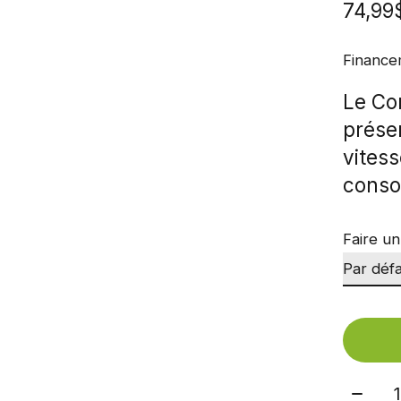
74,9
Finance
Le Co
présen
vitess
conso
Faire un
Quant