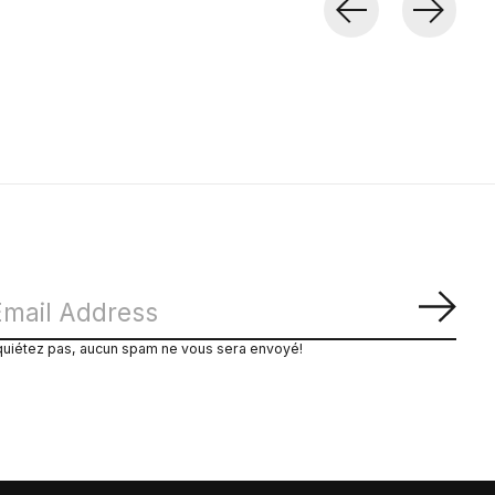
S'ab
quiétez pas, aucun spam ne vous sera envoyé!