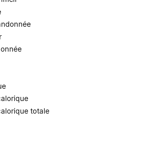
e
randonnée
r
donnée
ue
alorique
lorique totale