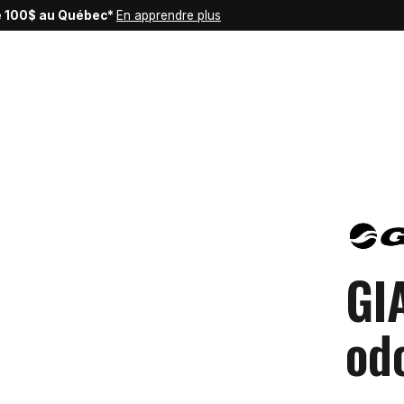
de 100$ au Québec*
En apprendre plus
GI
od