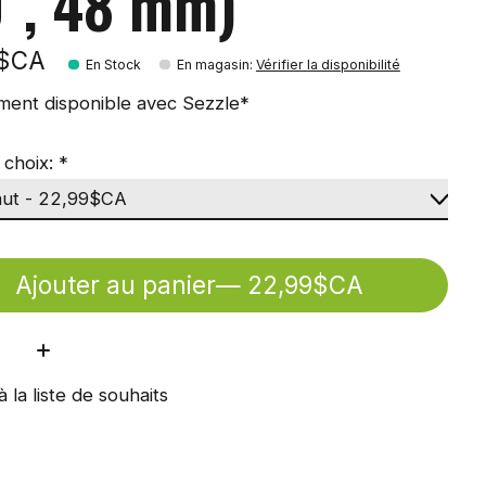
0'', 48 mm)
9$CA
En Stock
En magasin
:
Vérifier la disponibilité
ment disponible avec Sezzle*
 choix:
*
Ajouter au panier
— 22,99$CA
ité:
à la liste de souhaits