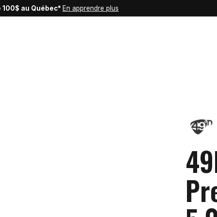
de 100$ au Québec*
En apprendre plus
49
Pr