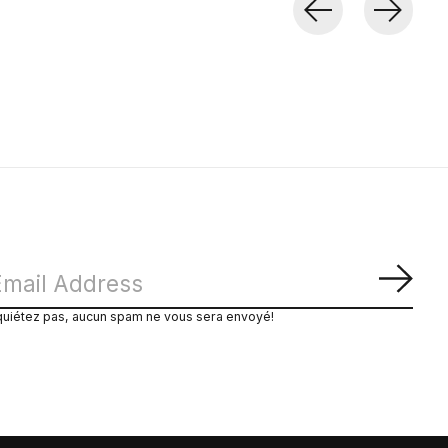
S'ab
quiétez pas, aucun spam ne vous sera envoyé!