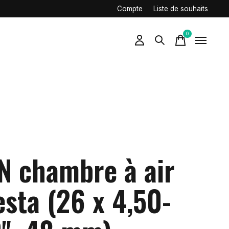
Compte
Liste de souhaits
0
items
N chambre à air
esta (26 x 4,50-