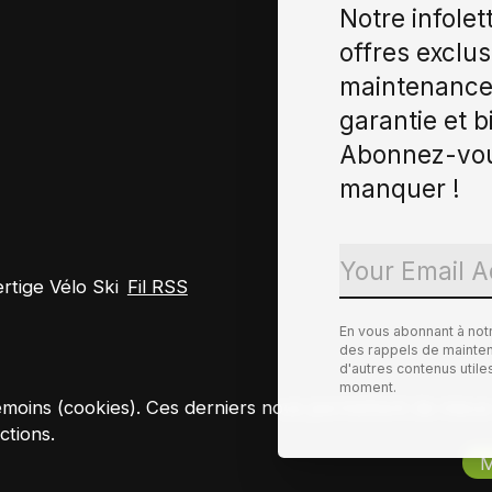
Notre infolet
offres exclus
maintenance 
garantie et b
Abonnez-vou
manquer !
tige Vélo Ski
Fil RSS
En vous abonnant à not
des rappels de maintena
d'autres contenus util
moment.
es témoins (cookies). Ces derniers nous permettent de mie
ctions.
M