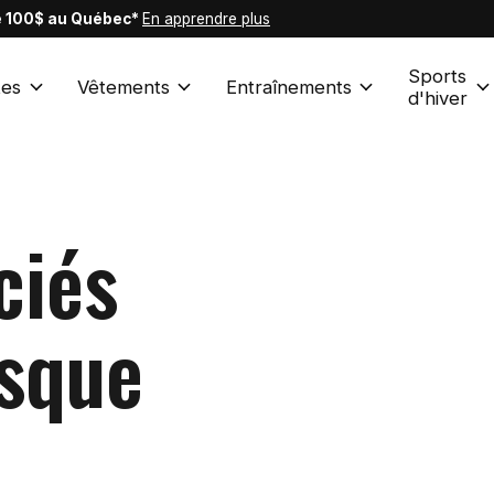
de 100$ au Québec*
En apprendre plus
Sports
es
Vêtements
Entraînements
d'hiver
ciés
asque