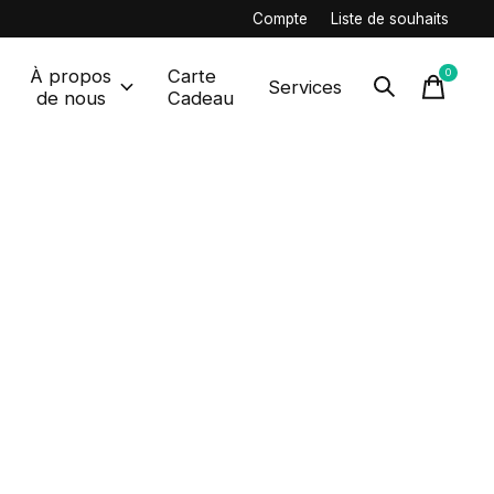
Compte
Liste de souhaits
À propos
Carte
0
items
Services
de nous
Cadeau