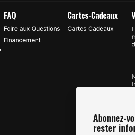
FAQ
Cartes-Cadeaux
V
Foire aux Questions
Cartes Cadeaux
L
m
Financement
d
&
N
I
Abonnez-vou
rester info