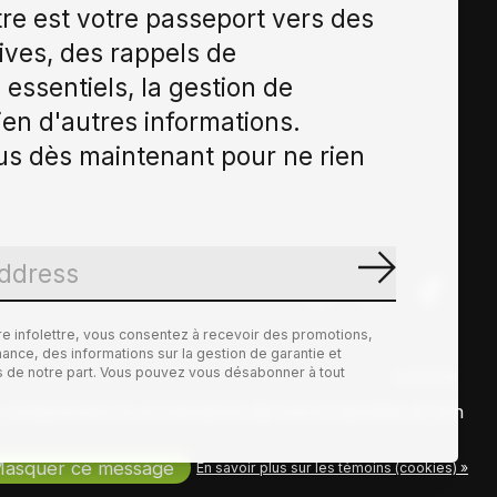
tre est votre passeport vers des
ives, des rappels de
essentiels, la gestion de
ien d'autres informations.
s dès maintenant pour ne rien
S'abonne
re infolettre, vous consentez à recevoir des promotions,
nce, des informations sur la gestion de garantie et
es de notre part. Vous pouvez vous désabonner à tout
ux comprendre la provenance de notre clientèle et son
asquer ce message
En savoir plus sur les témoins (cookies) »