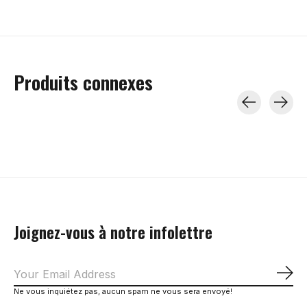
Produits connexes
Carousel items
Joignez-vous à notre infolettre
S'a
Ne vous inquiétez pas, aucun spam ne vous sera envoyé!