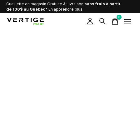
Cueillette en magasin Gratuite & Livraison
sans frais à partir
de 100$ au Québec*
En apprendre plus
0
items