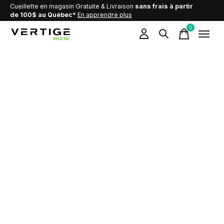
Cueillette en magasin Gratuite & Livraison
sans frais à partir
de 100$ au Québec*
En apprendre plus
0
items