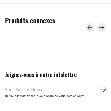
Produits connexes
Carousel items
Joignez-vous à notre infolettre
S'a
Ne vous inquiétez pas, aucun spam ne vous sera envoyé!