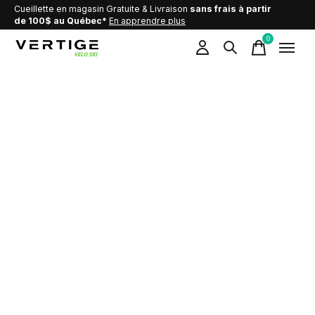
Cueillette en magasin Gratuite & Livraison
sans frais à partir
de 100$ au Québec*
En apprendre plus
0
items