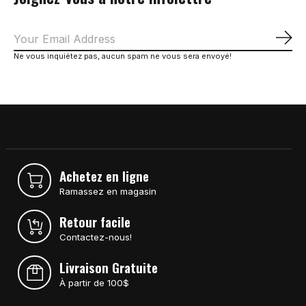
S'a
Ne vous inquiétez pas, aucun spam ne vous sera envoyé!
Achetez en ligne
Ramassez en magasin
Retour facile
Contactez-nous!
Livraison Gratuite
À partir de 100$