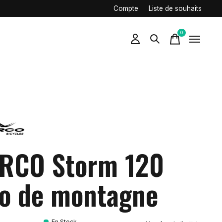
Compte
Liste de souhaits
0
items
RCO Storm 120
lo de montagne
En Stock