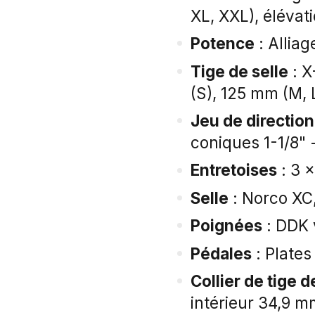
XL, XXL), éléva
Potence
: Allia
Tige de selle
: X
(S), 125 mm (M, 
Jeu de direction
coniques 1-1/8" -
Entretoises
: 3 
Selle
: Norco XC,
Poignées
: DDK 
Pédales
: Plates
Collier de tige d
intérieur 34,9 m