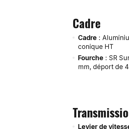
Cadre
Cadre
: Aluminiu
conique HT
Fourche
: SR Su
mm, déport de 4
Transmissi
Levier de vitess