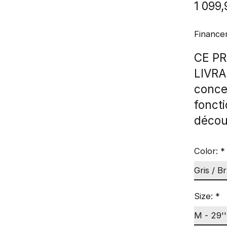
1 099
Finance
CE PR
LIVRA
conce
foncti
découv
Color:
*
Size:
*