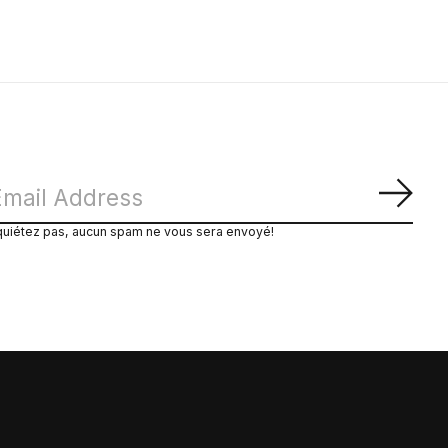
S'ab
quiétez pas, aucun spam ne vous sera envoyé!