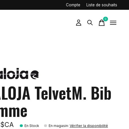
Compte
Liste de souhaits
0
items
LOJA TelvetM. Bib
mme
9$CA
En Stock
En magasin
:
Vérifier la disponibilité