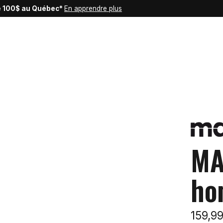
de 100$ au Québec*
En apprendre plus
MA
ho
159,9