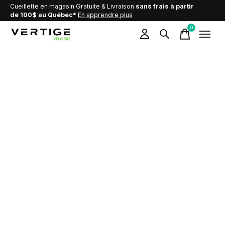
Cueillette en magasin Gratuite & Livraison
sans frais à partir
de 100$ au Québec*
En apprendre plus
0
items