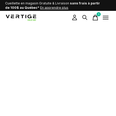
Cueillette en magasin Gratuite & Livraison
sans frais à partir
de 100$ au Québec*
En apprendre plus
0
items