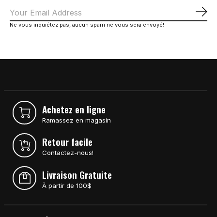
S'a
Ne vous inquiétez pas, aucun spam ne vous sera envoyé!
Achetez en ligne
Ramassez en magasin
Retour facile
Contactez-nous!
Livraison Gratuite
À partir de 100$