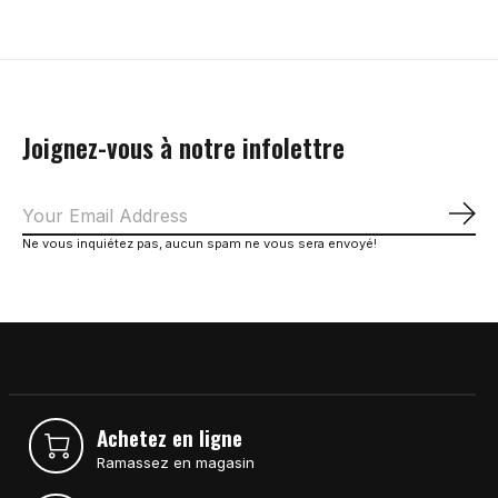
Joignez-vous à notre infolettre
S'a
Ne vous inquiétez pas, aucun spam ne vous sera envoyé!
Achetez en ligne
Ramassez en magasin