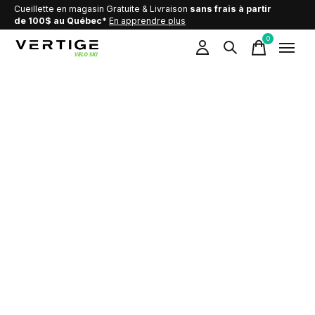
Cueillette en magasin Gratuite & Livraison
sans frais à partir
de 100$ au Québec*
En apprendre plus
0
items