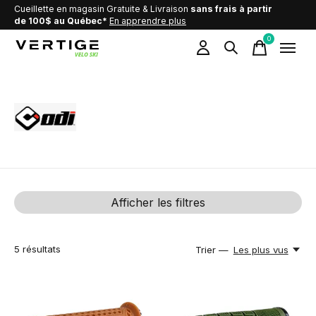
Cueillette en magasin Gratuite & Livraison
sans frais à partir
de 100$ au Québec*
En apprendre plus
0
items
Odi
Afficher les filtres
5
résultats
Trier —
Les plus vus