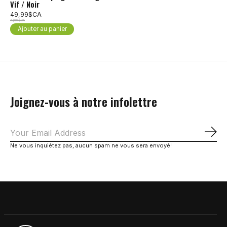
Vif / Noir
49,99$CA
47,99$CA
Ajouter au panier
Joignez-vous à notre infolettre
S'a
Ne vous inquiétez pas, aucun spam ne vous sera envoyé!