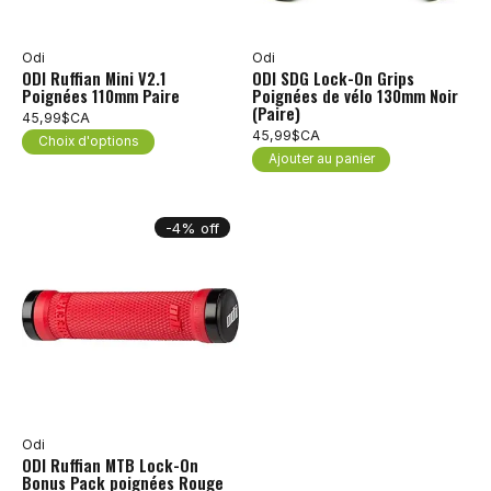
Odi
Odi
ODI Ruffian Mini V2.1
ODI SDG Lock-On Grips
Poignées 110mm Paire
Poignées de vélo 130mm Noir
(Paire)
45,99$CA
45,99$CA
Choix d'options
Ajouter au panier
-4% off
Odi
ODI Ruffian MTB Lock-On
Bonus Pack poignées Rouge