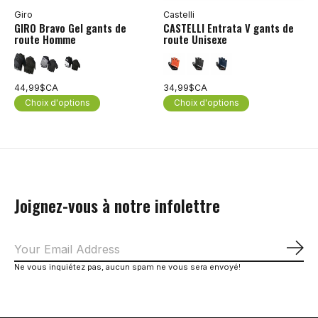
Giro
Castelli
GIRO Bravo Gel gants de
CASTELLI Entrata V gants de
route Homme
route Unisexe
44,99$CA
34,99$CA
Choix d'options
Choix d'options
Joignez-vous à notre infolettre
S'a
Ne vous inquiétez pas, aucun spam ne vous sera envoyé!