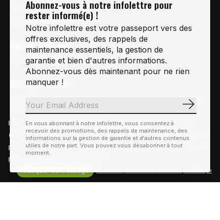
Abonnez-vous à notre infolettre pour
Foire aux Questions
rester informé(e) !
Financement
Notre infolettre est votre passeport vers des
offres exclusives, des rappels de
Cartes-Cadeaux
maintenance essentiels, la gestion de
Cartes Cadeaux
garantie et bien d'autres informations.
Abonnez-vous dès maintenant pour ne rien
Vertige Vélo Ski
manquer !
La référence en vélo de route, vélo de montagne et
S'abonn
vélo hybride sur la Rive-Sud de Montréal, depuis
1997.
En visitant notre site, vous acceptez l'utilisation des témoins
En vous abonnant à notre infolettre, vous consentez à
recevoir des promotions, des rappels de maintenance, des
(cookies). Ces derniers nous permettent de mieux comprendre la
Notre courriel
Nous Joindre
informations sur la gestion de garantie et d'autres contenus
utiles de notre part. Vous pouvez vous désabonner à tout
provenance de notre clientèle et son utilisation de notre site, en
Info@vertigeveloski.com
1 (450) 464-8808
moment.
plus d'en améliorer les fonctions.
Masquer ce message
En savoir plus sur les témoins (cookies) »
Fil RSS
© Copyright 2026 Vertige Vélo Ski