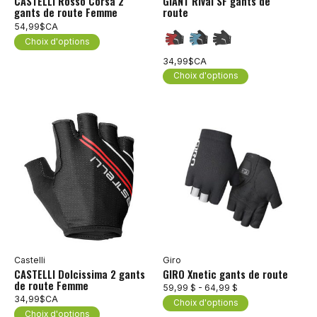
CASTELLI Rosso Corsa 2
GIANT Rival SF gants de
gants de route Femme
route
54,99$CA
Choix d'options
34,99$CA
Choix d'options
Castelli
Giro
CASTELLI Dolcissima 2 gants
GIRO Xnetic gants de route
de route Femme
59,99 $ - 64,99 $
34,99$CA
Choix d'options
Choix d'options