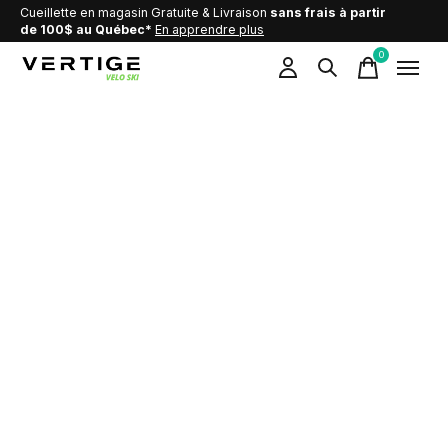
Cueillette en magasin Gratuite & Livraison
sans frais à partir
de 100$ au Québec*
En apprendre plus
0
items