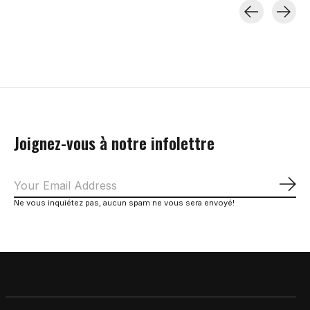
Carousel items
Joignez-vous à notre infolettre
S'a
Ne vous inquiétez pas, aucun spam ne vous sera envoyé!