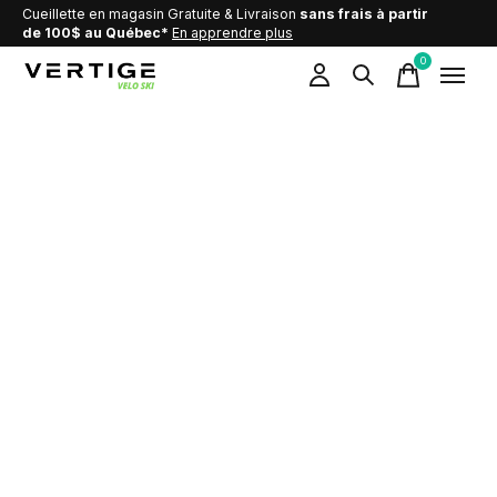
Cueillette en magasin Gratuite & Livraison
sans frais à partir
de 100$ au Québec*
En apprendre plus
0
items