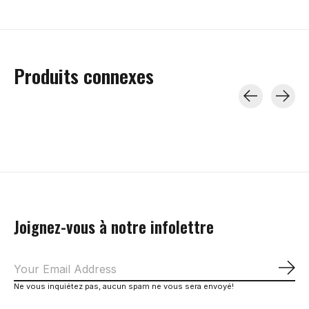
Produits connexes
Carousel items
Joignez-vous à notre infolettre
S'a
Ne vous inquiétez pas, aucun spam ne vous sera envoyé!