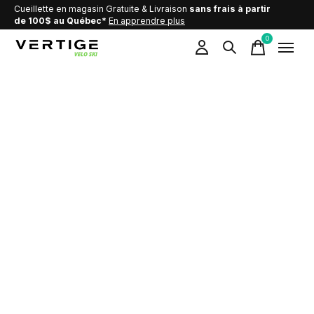
Cueillette en magasin Gratuite & Livraison
sans frais à partir
de 100$ au Québec*
En apprendre plus
0
items