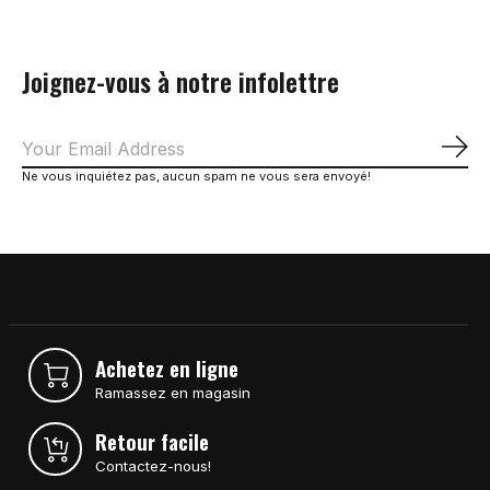
Joignez-vous à notre infolettre
S'a
Ne vous inquiétez pas, aucun spam ne vous sera envoyé!
Achetez en ligne
Ramassez en magasin
Retour facile
Contactez-nous!