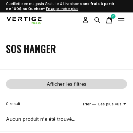
Cueillette en magasin Gratuite & Livraison
sans frais à partir
de 100$ au Québec*
En apprendre plus
0
items
SOS HANGER
Afficher les filtres
0
result
Trier —
Les plus vus
Aucun produit n'a été trouvé...