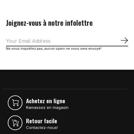
Joignez-vous à notre infolettre
S'a
Ne vous inquiétez pas, aucun spam ne vous sera envoyé!
Achetez en ligne
Ramassez en magasin
Retour facile
Contactez-nous!