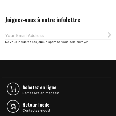
Joignez-vous à notre infolettre
S'a
Ne vous inquiétez pas, aucun spam ne vous sera envoyé!
Achetez en ligne
Ramassez en magasin
Retour facile
Contactez-nous!