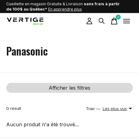
Cueillette en magasin Gratuite & Livraison
sans frais à partir
de 100$ au Québec*
En apprendre plus
0
items
Panasonic
Afficher les filtres
0
result
Trier —
Les plus vus
Aucun produit n'a été trouvé...