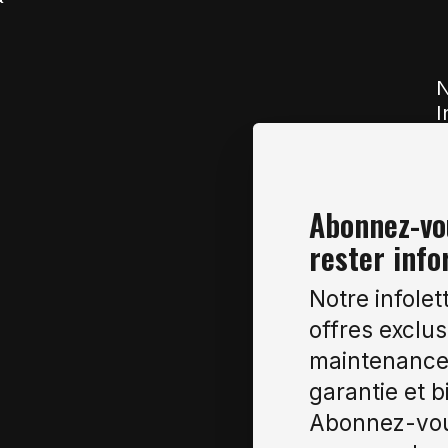
N
I
Abonnez-vou
rester info
Notre infolet
offres exclus
maintenance 
garantie et b
Abonnez-vou