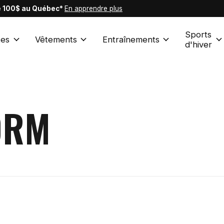
de 100$ au Québec*
En apprendre plus
Sports
es
Vêtements
Entraînements
d'hiver
ORM