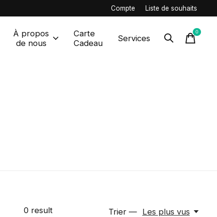
Compte
Liste de souhaits
À propos
Carte
0
items
Services
de nous
Cadeau
0
result
Trier —
Les plus vus