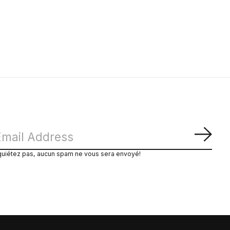
S'ab
quiétez pas, aucun spam ne vous sera envoyé!