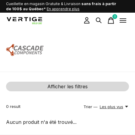
Cueillette en magasin Gratuite & Livraison
sans frais à partir
de 100$ au Québec*
En apprendre plus
0
items
Cascade Compenents
Afficher les filtres
0
result
Trier —
Les plus vus
Aucun produit n'a été trouvé...