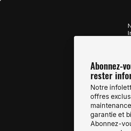
N
I
Abonnez-vou
rester info
Notre infolet
offres exclus
maintenance 
garantie et b
Abonnez-vou