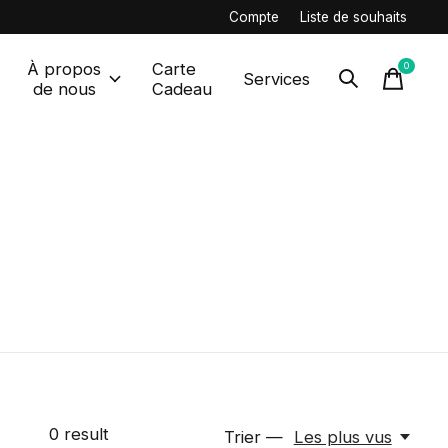
Compte
Liste de souhaits
À propos
Carte
0
items
Services
de nous
Cadeau
0
result
Trier —
Les plus vus