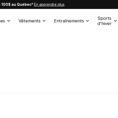
de 100$ au Québec*
En apprendre plus
Sports
es
Vêtements
Entraînements
d'hiver