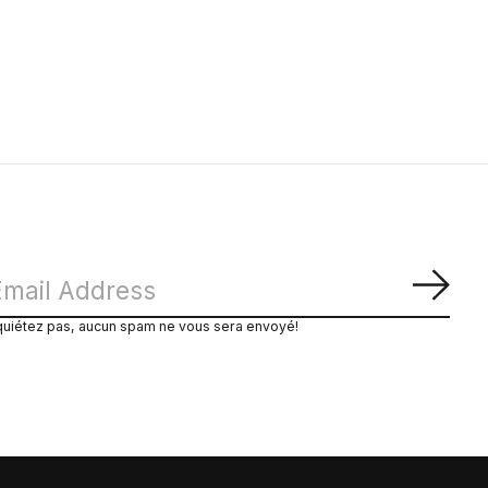
S'ab
quiétez pas, aucun spam ne vous sera envoyé!