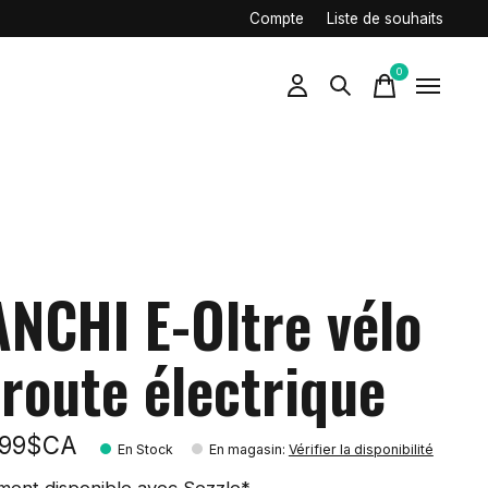
Compte
Liste de souhaits
0
items
ANCHI E-Oltre vélo
 route électrique
,99$CA
En Stock
En magasin
:
Vérifier la disponibilité
ment disponible avec Sezzle*