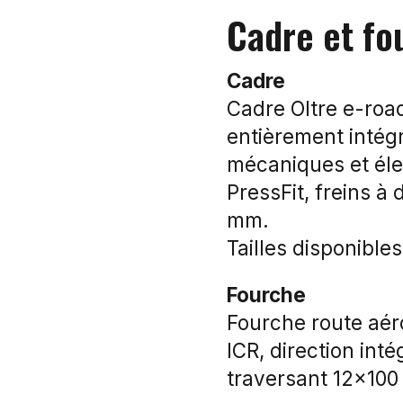
Cadre et fo
Cadre
Cadre Oltre e-roa
entièrement intég
mécaniques et élec
PressFit, freins à
mm.
Tailles disponibles 
Fourche
Fourche route aé
ICR, direction int
traversant 12×100