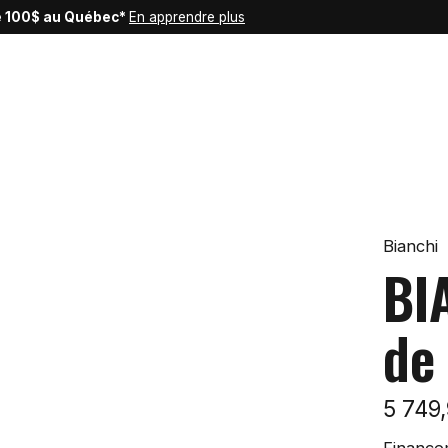
de 100$ au Québec*
En apprendre plus
Bianchi
BI
de
5 749
Finance