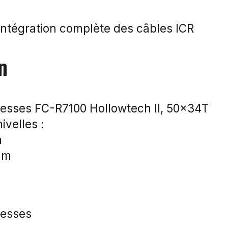
intégration complète des câbles ICR
n
tesses FC-R7100 Hollowtech II, 50x34T
velles :
m
 mm
tesses