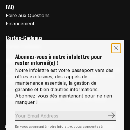
FAQ
Foire aux Questions
Financement
Cartes-Cadeaux
Cartes Cadeaux
Abonnez-vous à notre infolettre pour
Vertige Vélo Ski
rester informé(e) !
La référence en vélo de route, vélo de montagne et
Notre infolettre est votre passeport vers des
vélo hybride sur la Rive-Sud de Montréal, depuis
offres exclusives, des rappels de
1997.
maintenance essentiels, la gestion de
garantie et bien d'autres informations.
Notre courriel
Nous Joindre
Abonnez-vous dès maintenant pour ne rien
Info@vertigeveloski.com
1 (450) 464-8808
manquer !
S'abonn
En visitant notre site, vous acceptez l'utilisation des témoins
En vous abonnant à notre infolettre, vous consentez à