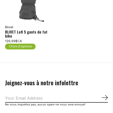
Blivet
BLIVET Lofi 5 gants de fat
bike
129,99$CA
Choix d'options
Joignez-vous à notre infolettre
S'a
Ne vous inquiétez pas, aucun spam ne vous sera envoyé!