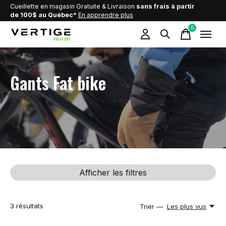
Cueillette en magasin Gratuite & Livraison
sans frais à partir
de 100$ au Québec*
En apprendre plus
0
items
Gants Fat bike
Afficher les filtres
3
résultats
Trier —
Les plus vus