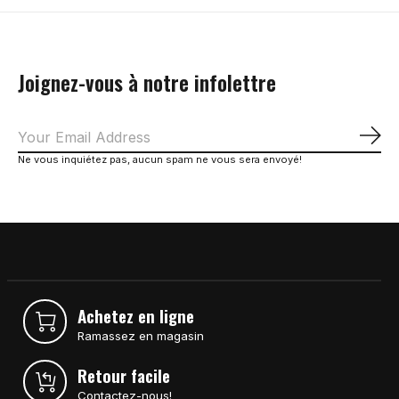
Joignez-vous à notre infolettre
S'a
Ne vous inquiétez pas, aucun spam ne vous sera envoyé!
Achetez en ligne
Ramassez en magasin
Retour facile
Contactez-nous!