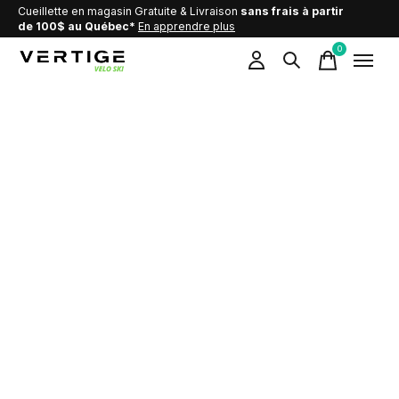
Cueillette en magasin Gratuite & Livraison
sans frais à partir
de 100$ au Québec*
En apprendre plus
0
items