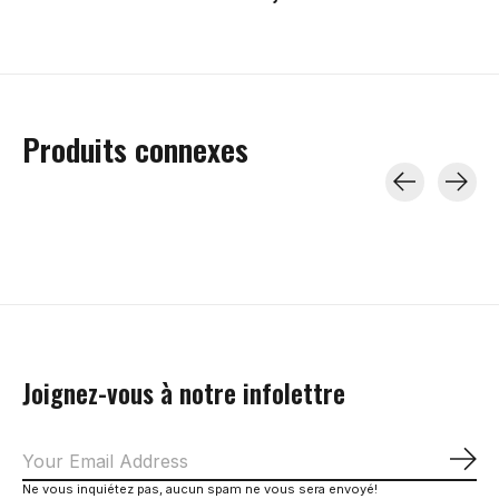
Produits connexes
Carousel items
Joignez-vous à notre infolettre
S'a
Ne vous inquiétez pas, aucun spam ne vous sera envoyé!