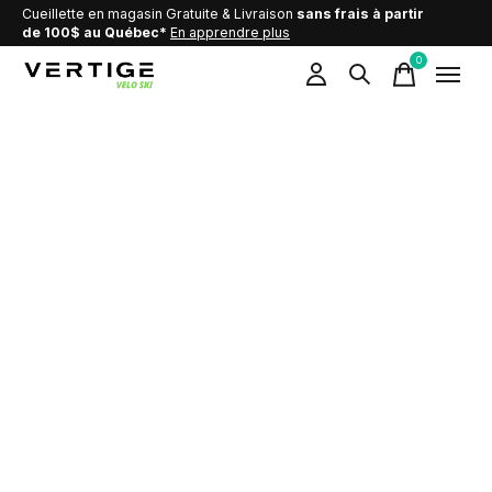
Cueillette en magasin Gratuite & Livraison
sans frais à partir
de 100$ au Québec*
En apprendre plus
0
items