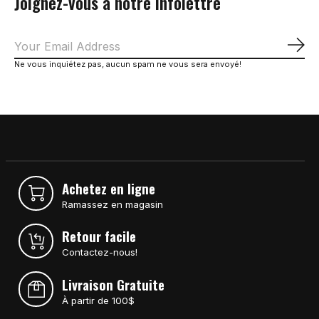
Joignez-vous à notre infolettre
S'a
Ne vous inquiétez pas, aucun spam ne vous sera envoyé!
Achetez en ligne
Ramassez en magasin
Retour facile
Contactez-nous!
Livraison Gratuite
À partir de 100$