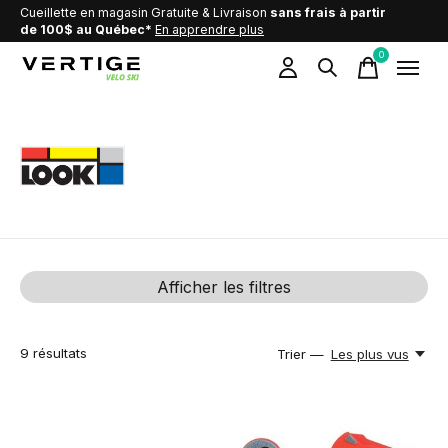
Cueillette en magasin Gratuite & Livraison
sans frais à partir
de 100$ au Québec*
En apprendre plus
0
items
Look
Afficher les filtres
9
résultats
Trier —
Les plus vus