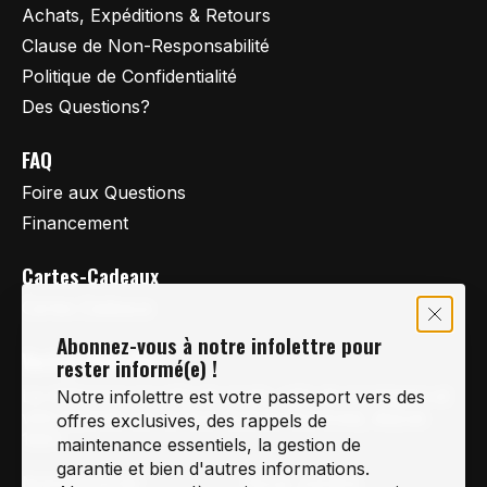
Achats, Expéditions & Retours
Clause de Non-Responsabilité
Politique de Confidentialité
Des Questions?
FAQ
Foire aux Questions
Financement
Cartes-Cadeaux
Cartes Cadeaux
Abonnez-vous à notre infolettre pour
Vertige Vélo Ski
rester informé(e) !
La référence en vélo de route, vélo de montagne et
Notre infolettre est votre passeport vers des
vélo hybride sur la Rive-Sud de Montréal, depuis
offres exclusives, des rappels de
1997.
maintenance essentiels, la gestion de
garantie et bien d'autres informations.
Notre courriel
Nous Joindre