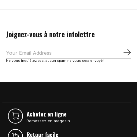
Joignez-vous à notre infolettre
S'a
Ne vous inquiétez pas, aucun spam ne vous sera envoyé!
Achetez en ligne
Ramassez en magasin
Retour facile