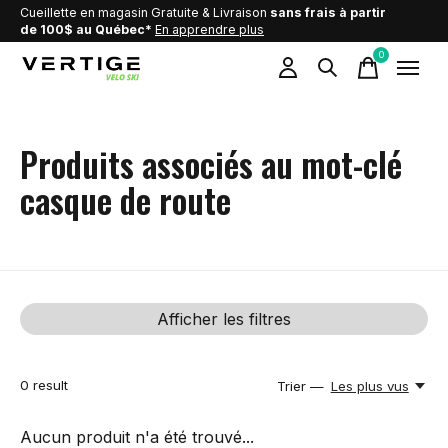
Cueillette en magasin Gratuite & Livraison
sans frais à partir
de 100$ au Québec*
En apprendre plus
0
items
Produits associés au mot-clé
casque de route
Afficher les filtres
0
result
Trier —
Les plus vus
Aucun produit n'a été trouvé...