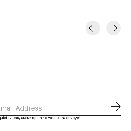
S'ab
quiétez pas, aucun spam ne vous sera envoyé!