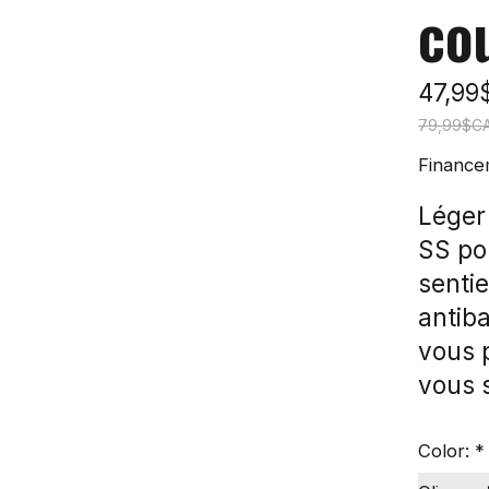
co
47,99
79,99$C
Finance
Léger 
SS pou
sentie
antib
vous p
vous s
Color:
*