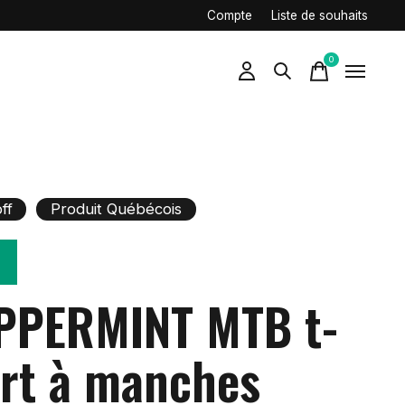
Compte
Liste de souhaits
0
items
ff
Produit Québécois
PPERMINT MTB t-
irt à manches