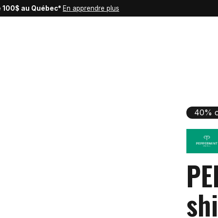
de 100$ au Québec*
En apprendre plus
40% o
PE
sh