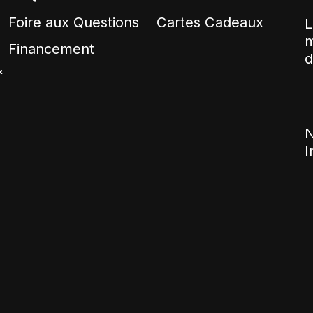
Foire aux Questions
Cartes Cadeaux
L
m
Financement
d
&
N
I